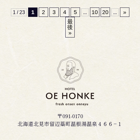
1
2
3
4
5
10
20
»
1 / 23
...
...
最
後
»
〒091-0170
北海道北見市留辺蘂町温根湯温泉４６６−１