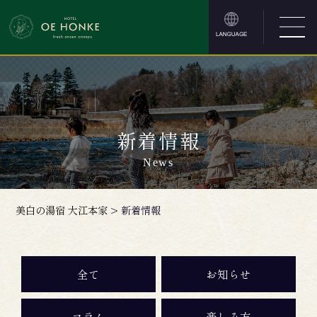
新着情報
News
美白の湯宿 大江本家
>
新着情報
全て
お知らせ
コラム
楽しみ方