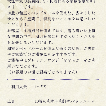
大江本家の高層階、9・10階にある室数限定の和洋
スイートです。
10畳の和室とベッドルームを備えた、広々とした
ゆとりある空間で、特別なひとときをお過ごしい
ただけます。
お部屋には檜風呂を備えており、落ち着いた上質
な空間の中で、周囲を気にせずゆったりとご入浴
をお楽しみいただけます。
和室とベッドルームを備えた造りのため、ご夫婦
やご家族でのご滞在にもおすすめです。
ご滞在中はプレミアラウンジ「せせらぎ」をご利
用いただけます。
（お部屋のお湯は温泉ではありません）
ご利用人数
1〜5名
広さ
10畳の和室＋和洋室ベッドルーム