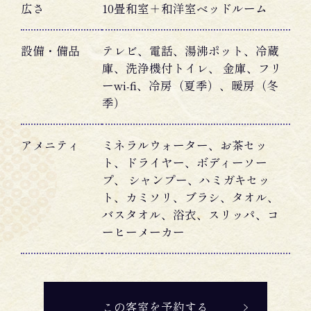
広さ
10畳和室＋和洋室ベッドルーム
設備・備品
テレビ、電話、湯沸ポット、冷蔵
庫、洗浄機付トイレ、 金庫、フリ
ーwi-fi、冷房（夏季）、暖房（冬
季）
アメニティ
ミネラルウォーター、お茶セッ
ト、ドライヤー、ボディーソー
プ、 シャンプー、ハミガキセッ
ト、カミソリ、ブラシ、タオル、
バスタオル、浴衣、スリッパ、コ
ーヒーメーカー
この客室を予約する