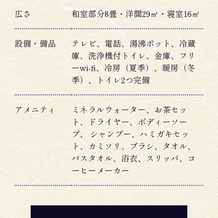
広さ
和室部分8畳・洋間29㎡・寝室16㎡
設備・備品
テレビ、電話、湯沸ポット、冷蔵
庫、洗浄機付トイレ、金庫、フリ
ーwi-fi、冷房（夏季）、暖房（冬
季）、トイレ2つ完備
アメニティ
ミネラルウォーター、お茶セッ
ト、ドライヤー、ボディーソー
プ、 シャンプー、ハミガキセッ
ト、カミソリ、ブラシ、タオル、
バスタオル、浴衣、スリッパ、コ
ーヒーメーカー