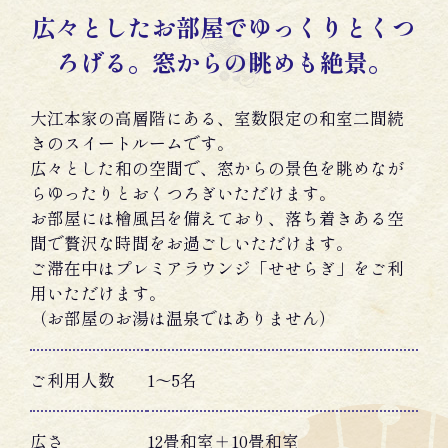
広々としたお部屋でゆっくりとくつ
ろげる。窓からの眺めも絶景。
大江本家の高層階にある、室数限定の和室二間続
きのスイートルームです。
広々とした和の空間で、窓からの景色を眺めなが
らゆったりとおくつろぎいただけます。
お部屋には檜風呂を備えており、落ち着きある空
間で贅沢な時間をお過ごしいただけます。
ご滞在中はプレミアラウンジ「せせらぎ」をご利
用いただけます。
（お部屋のお湯は温泉ではありません）
ご利用人数
1〜5名
広さ
12畳和室＋10畳和室