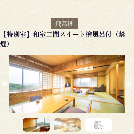
飛燕閣
【特別室】和室二間スイート檜風呂付（禁
煙）