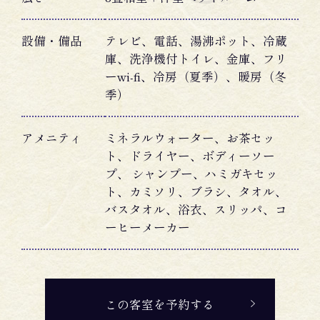
設備・備品
テレビ、電話、湯沸ポット、冷蔵
庫、洗浄機付トイレ、金庫、フリ
ーwi-fi、冷房（夏季）、暖房（冬
季）
アメニティ
ミネラルウォーター、お茶セッ
ト、ドライヤー、ボディーソー
プ、 シャンプー、ハミガキセッ
ト、カミソリ、ブラシ、タオル、
バスタオル、浴衣、スリッパ、コ
ーヒーメーカー
この客室を予約する