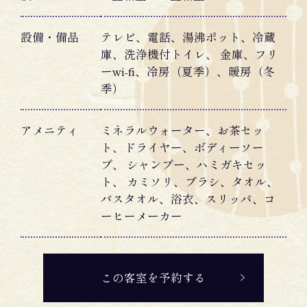
設備・備品
テレビ、電話、湯沸ポット、冷蔵
庫、洗浄機付トイレ、 金庫、フリ
ーwi-fi、冷房（夏季）、暖房（冬
季）
アメニティ
ミネラルウォーター、お茶セッ
ト、ドライヤー、ボディーソー
プ、 シャンプー、ハミガキセッ
ト、 カミソリ、ブラシ、タオル、
バスタオル、浴衣、スリッパ、コ
ーヒーメーカー
この客室を予約する