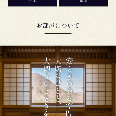
お部屋について
大切
大切
安らぎ
な
な
ひとときを。
ひとと、
の
ある空間