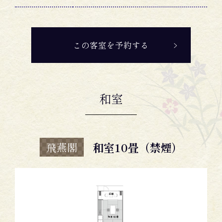
この客室を予約する
和室
和室10畳（禁煙）
飛燕閣