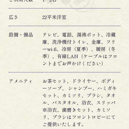
広さ
22平米洋室
設備・備品
テレビ、電話、湯沸ポット、冷蔵
庫、洗浄機付トイレ、金庫、フリ
ーwi-fi、冷房（夏季）、暖房（冬
季）、有線LAN（ケーブルはフロ
ントまでお声かけください）
アメニティ
お茶セット、ドライヤー、ボディ
ーソープ、 シャンプー、ハミガキ
セット、カミソリ、ブラシ、タオ
ル、バスタオル、浴衣、スリッパ
※浴衣、歯磨きセット、カミソ
リ、ブラシはフロントロビーにて
ご提供いたします。