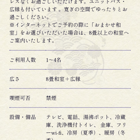
レスなくお過ごしいただけます。ユニットバス・
広縁も付いています 。寛ぎの空間でゆったりとお
過ごしください。
※インターネットでご予約の際に「おまかせ和
室」をお選びいただいた場合は、8畳以上の和室へ
ご案内いたします。
ご利用人数
1〜4名
広さ
8畳和室＋広縁
喫煙可否
禁煙
設備・備品
テレビ、電話、湯沸ポット、冷蔵
庫、洗浄機付トイレ、 金庫、フリ
ーwi-fi、冷房（夏季）、暖房（冬