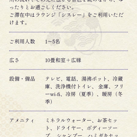
ったりとお過ごしください。
ご滞在中はラウンジ「シスレー」をご利用いただ
けます。
ご利用人数
1〜5名
広さ
10畳和室＋広縁
設備・備品
テレビ、電話、湯沸ポット、冷蔵
庫、洗浄機付トイレ、 金庫、フリ
ーwi-fi、冷房（夏季）、暖房（冬
季）
アメニティ
ミネラルウォーター、お茶セッ
ト、ドライヤー、ボディーソー
プ、 シャンプー、ハミガキセッ