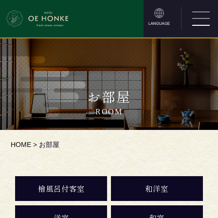
お部屋
ROOM
HOME
>
お部屋
檜風呂付客室
和洋室
洋室
和室