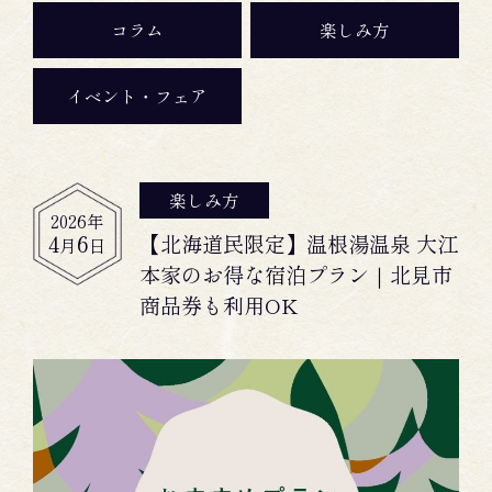
コラム
楽しみ方
イベント・フェア
楽しみ方
2026
年
4
6
【北海道民限定】温根湯温泉 大江
月
日
本家のお得な宿泊プラン｜北見市
商品券も利用OK