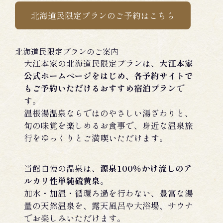
北海道民限定プランのご予約はこちら
北海道民限定プランのご案内
大江本家の北海道民限定プランは、
大江本家
公式ホームページをはじめ、各予約サイトで
もご予約いただけるおすすめ宿泊プラン
で
す。
温根湯温泉ならではのやさしい湯ざわりと、
旬の味覚を楽しめるお食事で、身近な温泉旅
行をゆっくりとご満喫いただけます。
当館自慢の温泉は、
源泉100％かけ流しのア
ルカリ性単純硫黄泉
。
加水・加温・循環ろ過を行わない、豊富な湯
量の天然温泉を、露天風呂や大浴場、サウナ
でお楽しみいただけます。