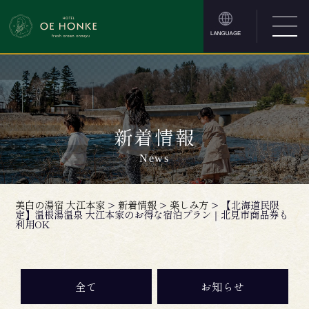
新着情報
News
美白の湯宿 大江本家
>
新着情報
>
楽しみ方
>
【北海道民限
定】温根湯温泉 大江本家のお得な宿泊プラン｜北見市商品券も
利用OK
全て
お知らせ