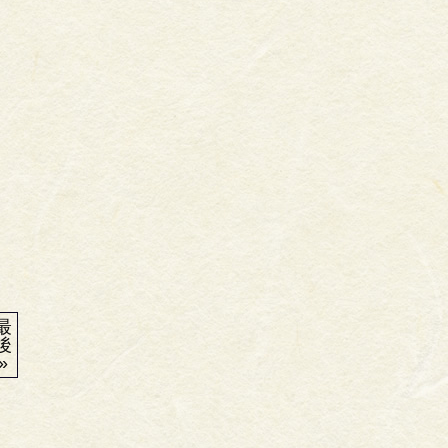
最
後
»