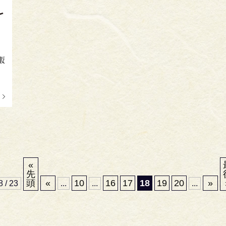
販
る
«
先
頭
«
10
16
17
18
19
20
»
8 / 23
...
...
...