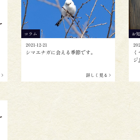
コラム
お
2021-12-21
202
シマエナガに会える季節です。
く
ジ
る
詳しく見る