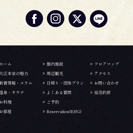
ホーム
館内施設
フロアマップ
大江本家の魅力
周辺観光
アクセス
新着情報・コラム
日帰り・団体プラン
お問い合わせ
温泉・サウナ
よくある質問
宿泊約款
お料理
ご予約
お部屋
Reservation(ENG)