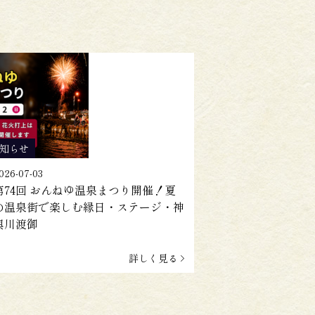
知らせ
026-07-03
第74回 おんねゆ温泉まつり開催！夏
の温泉街で楽しむ縁日・ステージ・神
輿川渡御
詳しく見る