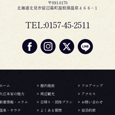
〒091-0170
北海道北見市留辺蘂町温根湯温泉４６６−１
TEL:0157-45-2511
ホーム
館内施設
フロアマップ
大江本家の魅力
周辺観光
アクセス
新着情報・コラム
日帰り・団体プラン
お問い合わせ
温泉・サウナ
よくある質問
宿泊約款