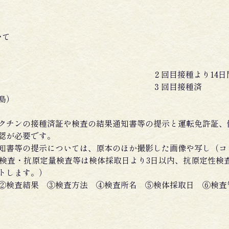
いて
２回目接種より14
３回目接種済
島）
クチンの接種済証や検査の結果通知書等の提示と運転免許証、
認が必要です。
知書等の提示については、原本のほか撮影した画像や写し（コ
R検査・抗原定量検査等は検体採取日より3日以内、抗原定性検
トします。）
②検査結果 ③検査方法 ④検査所名 ⑤検体採取日 ⑥検査