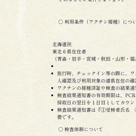
○ 利用条件（ワクチン接種）につ
北海道民
東北６県在住者
（青森・岩手・宮城・秋田・山形・福
旅行時、チェックイン等の際に、ワ
人確認及び利用対象の道県在住の確
ワクチンの接種済証や検査の結果通
検査結果通知書の有効期限は、PC
採取日の翌日を１日目としてカウン
検査結果通知書は『①受検者氏名 
要です。
○ 検査体制について