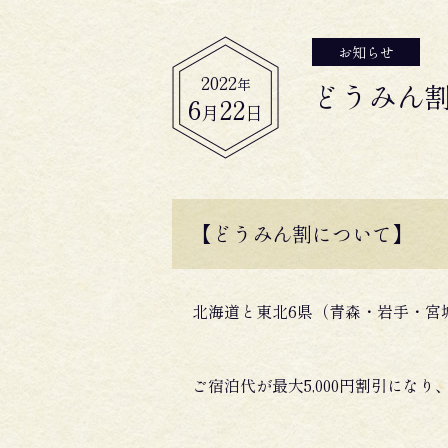
お知らせ
2022
年
どうみん割
6
22
月
日
【どうみん割について】
北海道と東北6県（青森・岩手・宮
ご宿泊代が最大5,000円割引になり