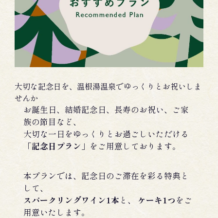
大切な記念日を、温根湯温泉でゆっくりとお祝いしま
せんか
お誕生日、結婚記念日、長寿のお祝い、ご家
族の節目など、
大切な一日をゆっくりとお過ごしいただける
「記念日プラン」
をご用意しております。
本プランでは、記念日のご滞在を彩る特典と
して、
スパークリングワイン1本
と、
ケーキ1つ
をご
用意いたします。