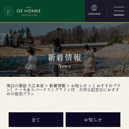
新着情報
News
美白の湯宿 大江本家
>
新着情報
>
お知らせ
>
〖おすすめプラ
ン〗ケーキ＆スパークリングワイン付 大切な記念日におすす
めの宿泊プラン
全て
お知らせ