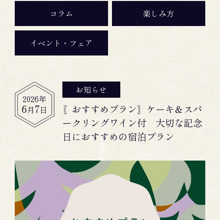
コラム
楽しみ方
イベント・フェア
お知らせ
2026
年
6
7
〖おすすめプラン〗ケーキ＆スパ
月
日
ークリングワイン付 大切な記念
日におすすめの宿泊プラン