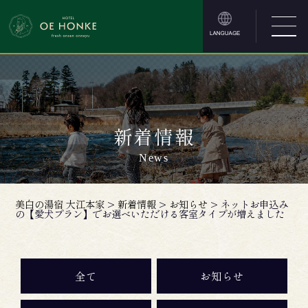
新着情報
News
美白の湯宿 大江本家
>
新着情報
>
お知らせ
>
ネットお申込み
の【愛犬プラン】でお選べいただける客室タイプが増えました
全て
お知らせ