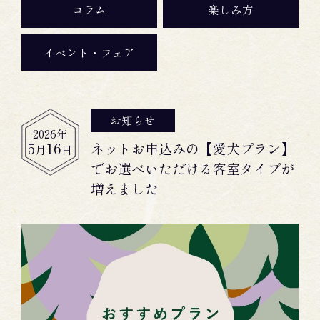
コラム
楽しみ方
イベント・フェア
お知らせ
2026
年
5
16
ネットお申込みの【愛犬プラン】
月
日
でお選べいただける客室タイプが
増えました