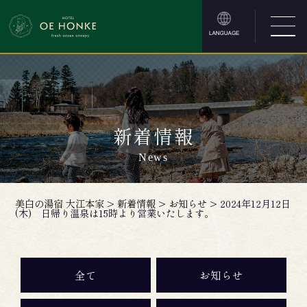
新着情報
News
美白の湯宿 大江本家
>
新着情報
>
お知らせ
>
2024年12月12日
(木) 日帰り温泉は15時より営業いたします。
全て
お知らせ