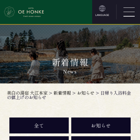
新着情報
News
美白の湯宿 大江本家
>
新着情報
>
お知らせ
>
日帰り入浴料金
の値上げのお知らせ
全て
お知らせ