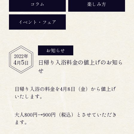
コラム
楽しみ方
イベント・フェア
お知らせ
2022
年
4
5
日帰り入浴料金の値上げのお知ら
月
日
せ
日帰り入浴の料金を4月8日（金）から値上げ
いたします。
大人800円→900円（税込）とさせていただき
ます。