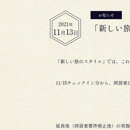
お知らせ
2021
年
「新しい
11
13
月
日
「新しい旅のスタイル」では、これ
11/15チェックイン分から、同居
延長後（同居者要件廃止後）の実施