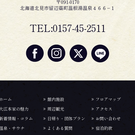
〒091-0170
北海道北見市留辺蘂町温根湯温泉４６６−１
TEL:0157-45-2511
ホーム
館内施設
フロアマップ
大江本家の魅力
周辺観光
アクセス
新着情報・コラム
日帰り・団体プラン
お問い合わせ
温泉・サウナ
よくある質問
宿泊約款