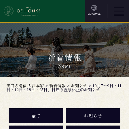
新着情報
News
美白の湯宿 大江本家
>
新着情報
>
お知らせ
>
10月7～9日・11
日・12日・18日・25日、日帰り温泉休止のお知らせ
全て
お知らせ