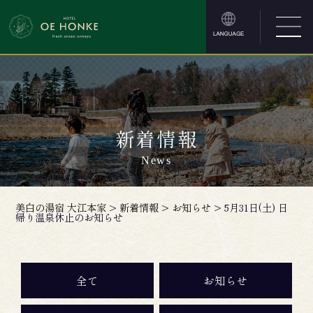
新着情報
News
美白の湯宿 大江本家
>
新着情報
>
お知らせ
>
5月31日(土) 日
帰り温泉休止のお知らせ
全て
お知らせ