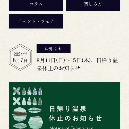
コラム
楽しみ方
イベント・フェア
お知らせ
2024
年
8
7
8月11日(日)～15日(木)、日帰り温
月
日
泉休止のお知らせ