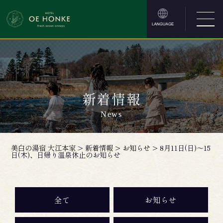
新着情報
News
美白の湯宿 大江本家
>
新着情報
>
お知らせ
>
8月11日(日)～15
日(木)、日帰り温泉休止のお知らせ
全て
お知らせ