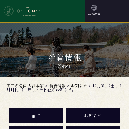
新着情報
News
美白の湯宿 大江本家
>
新着情報
>
お知らせ
>
12月31日(土)、1
月1日(日)日帰り入浴休止のお知らせ。
全て
お知らせ