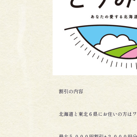
割引の内容
北海道と東北６県にお住いの方はワ
最大５,０００円割引+２,０００円