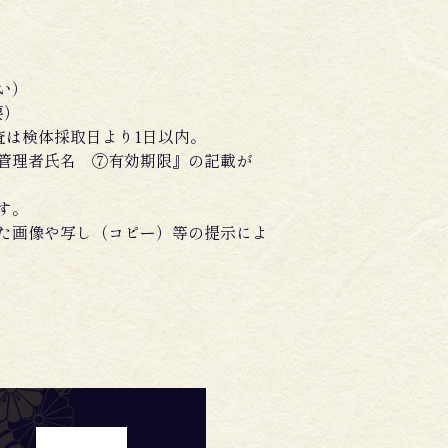
い）
要）
査は検体採取日より1日以内。
管理者氏名 ⑦有効期限』の記載が
す。
た画像や写し（コピー）等の提示によ