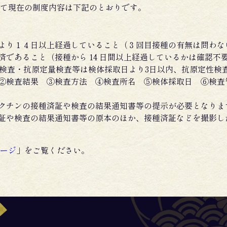
て
現在の制度内容は下記のとおりです。
より１４日以上経過していること（３回目接種の有無は問わな
であること（接種から 14 日間以上経過しているかは確認不
R検査・抗原定量検査等は検体採取日より3日以内、抗原定性検
②検査結果 ③検査方法 ④検査所名 ⑤検体採取日 ⑥検査
クチンの接種済証や検査の結果通知書等の提示が必要となりま
証や検査の結果通知書等の原本のほか、接種済証などを撮影し
ージ
」
をご覧ください。