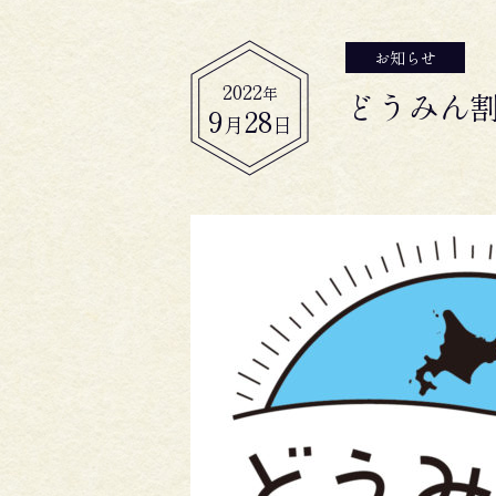
お知らせ
2022
年
どうみん割
9
28
月
日