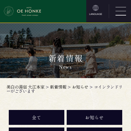
新着情報
News
美白の湯宿 大江本家
>
新着情報
>
お知らせ
>
コインランドリ
ーがございます
全て
お知らせ