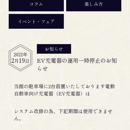
コラム
楽しみ方
イベント・フェア
お知らせ
2022
年
2
19
EV充電器の運用一時停止のお知
月
日
らせ
当館の駐車場に2台設置いたしております電動
自動車向け充電器（EV充電器）は
システム改修の為、下記期間は使用できませ
ん。