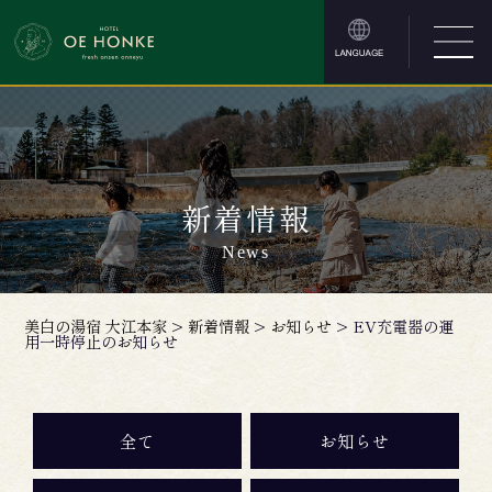
新着情報
News
美白の湯宿 大江本家
>
新着情報
>
お知らせ
>
EV充電器の運
用一時停止のお知らせ
全て
お知らせ