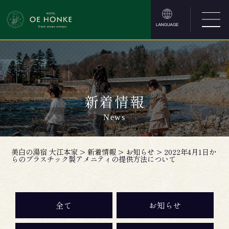
新着情報
News
美白の湯宿 大江本家
>
新着情報
>
お知らせ
>
2022年4月1日か
らのプラスチック製アメニティの提供方法について
全て
お知らせ