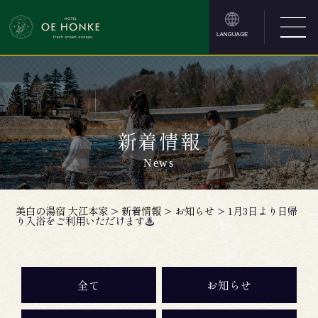
新着情報
News
美白の湯宿 大江本家
>
新着情報
>
お知らせ
>
1月3日より日帰
り入浴をご利用いただけます♨
全て
お知らせ