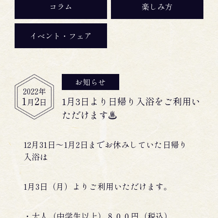
コラム
楽しみ方
イベント・フェア
お知らせ
2022
年
1
2
1月3日より日帰り入浴をご利用い
月
日
ただけます♨
12月31日～1月2日までお休みしていた日帰り
入浴は
1月3日（月）よりご利用いただけます。
・大人（中学生以上）８００円（税込）